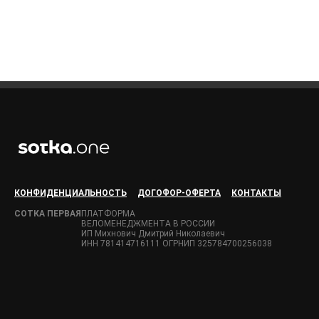
КОНФИДЕНЦИАЛЬНОСТЬ
ДОГОФОР-ОФЕРТА
КОНТАКТЫ
СОТКА ПЕРВАЯ
ПЛАТФОРМА
ВЕЛОМЕНЕДЖМЕНТА В РОССИИ
ИП Михнович Дмитрий Николаевич
ИНН 781414716111 ОГРНИП 325784700256038