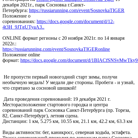
декабря 2021г., парк Сосновка г.Санкт-
Петербурга:
https://russiarunning.com/event/SosnovkaTIGER
Положение о
соревнованиях:
https://docs.google.com/document/d/12-
4t3H_9JTgUTyaA3..
ONLINE формат регионы с 20 ноября 2021г. по 14 января
2022г.:
https://russiarunning.com/event/SosnovkaTIGERonline
Положение online
формат:
https://docs.google.com/document/d/1BIACfSNSvMwTky9
Не пропусти первый новогодний старт зимы, получи
необычную медаль! У медали две стороны. Пробеги - и узнай,
что спрятано за сосновой шишкой!
Дата проведения соревнований: 19 декабря 2021 г.
Месторасположение стартового городка и центра
соревнований парк Сосновка Санкт-Петербурга (пр. Тореза,
82, Санкт-Петербург), летняя сцена.
Дистанции: 1 км, 5.275 км, 10.55 км, 21.1 км, 42.2 км, 63.3 км
Виды активности: бег, каникросс, северная ходьба, эстафета.
Трасса соревнований проходит по дорожкам парка Сосновка