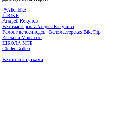
@Alienbike
L-BIKE
Андрей Кокунов
Веломастерская Андрея Кокунова
Ремонт велосипедов | Веломастерская BikeTrip
Алексей Машакин
ШКОЛА МТБ
ChillenGrillen
Велоспорт сутками