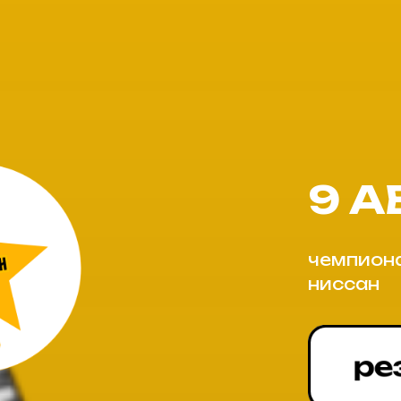
9 А
чемпиона
ниссан