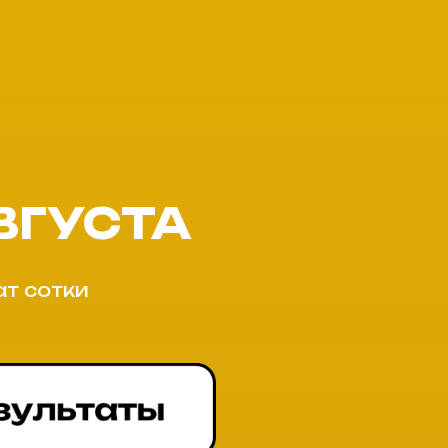
ВГУСТА
т сотки